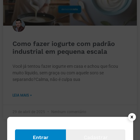
Como fazer iogurte com padrão
industrial em pequena escala
Você já tentou fazer iogurte em casa e achou que ficou
muito líquido, sem graça ou com aquele soro se
separando?Calma, não é culpa sua
LEIA MAIS »
29 de abril de 2025
Nenhum comentário
Entrar
Cadastrar