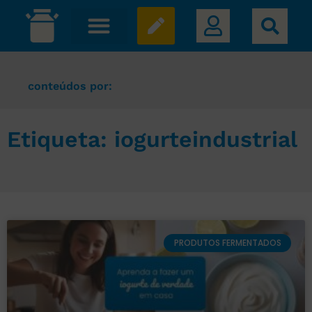
conteúdos por:
Etiqueta: iogurteindustrial
PRODUTOS FERMENTADOS