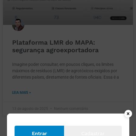
Plataforma LMR do MAPA:
segurança agroexportadora
Imagine poder consultar, em poucos cliques, os limites
máximos de resíduos (LMR) de agrotóxicos exigidos por
diferentes países, diretamente de fontes oficiais. Essa é a
LEIA MAIS »
13 de agosto de 2025
Nenhum comentário
Entrar
Cadastrar