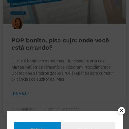
POP bonito, piso sujo: onde você
está errando?
O POP é bonito no papel, mas… funciona na prática?
Muitas indústrias alimentícias elaboram Procedimentos
Operacionais Padronizados (POPs) apenas para cumprir
exigências de auditorias. Mas
LEIA MAIS »
22 de abril de 2025
Nenhum comentário