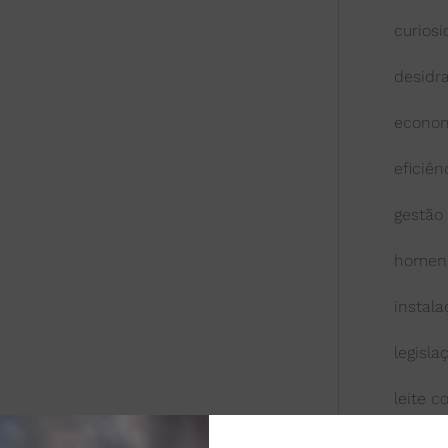
curios
desidr
econom
eficiên
gestão
homen
instal
legisla
leite 
leite l