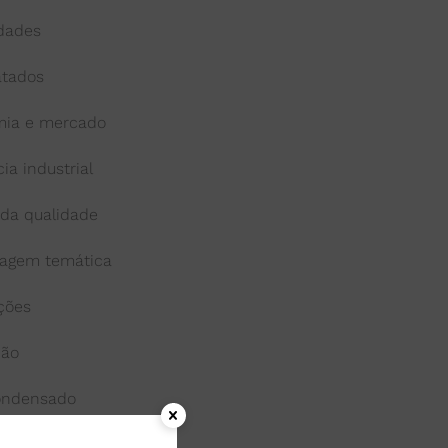
idades
atados
ia e mercado
cia industrial
 da qualidade
agem temática
ações
ção
condensado
onga-vida ou uht