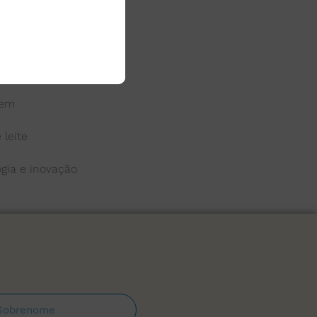
 do leite
a
gem
 leite
ogia e inovação