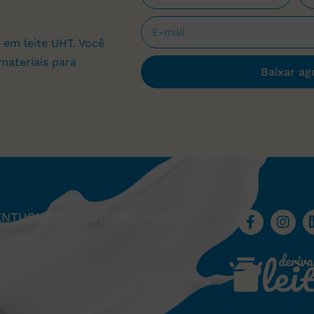
 em leite UHT. Você
materiais para
Baixar ag
ENTUSIASTAS
DOWNLOADS
Breve