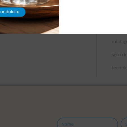
queijo
química
reologi
rotula
soro de
tecnol