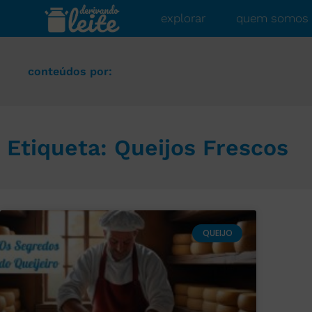
explorar
quem somos
conteúdos por:
Etiqueta: Queijos Frescos
QUEIJO