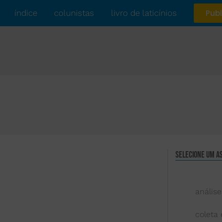
índice
colunistas
livro de laticínios
Publ
Selecione um a
análise
coleta