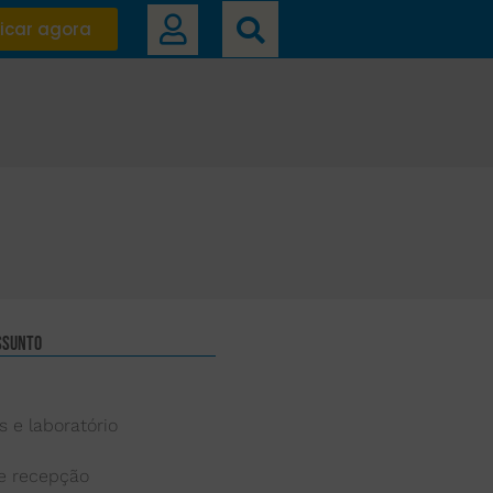
icar agora
ssunto
s e laboratório
 e recepção