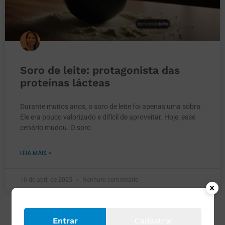
Soro de leite: protagonista das
proteínas lácteas
Durante muitos anos, o soro de leite foi apenas uma sobra.
Ele era pouco valorizado e difícil de aproveitar. Hoje, esse
cenário mudou. O soro
LEIA MAIS »
16 de abril de 2025
Nenhum comentário
Entrar
Cadastrar