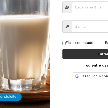
Ficar conectado
E
Entra
ou entre us
r spam.
Saiba como seus dados em comentários