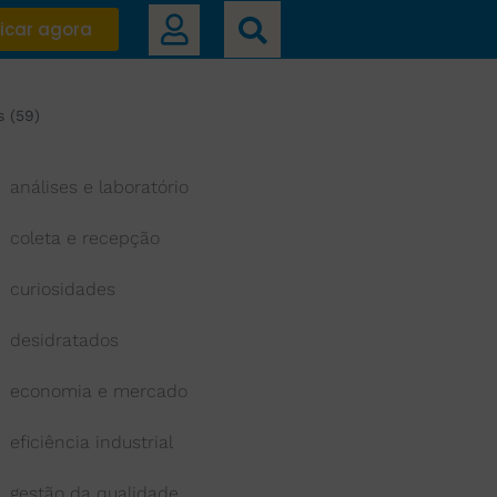
icar agora
s (59)
análises e laboratório
coleta e recepção
curiosidades
desidratados
economia e mercado
eficiência industrial
gestão da qualidade