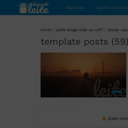
explorar
quem somos
Inicio
/
Leite longa-vida ou UHT
/
Alvoar Lác
template posts (59
← Post Anterior
Este con