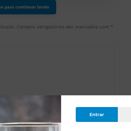
e para continuar lendo
licado.
Campos obrigatórios são marcados com
*
Entrar