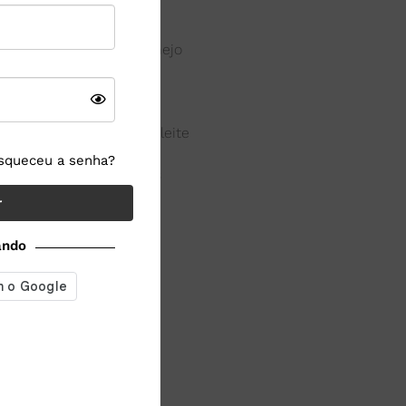
microbiologia
nutrição animal e manejo
processos
produção primária do leite
squeceu a senha?
produtos fermentados
r
queijo
ando
química do leite
reologia
rotulagem
soro de leite