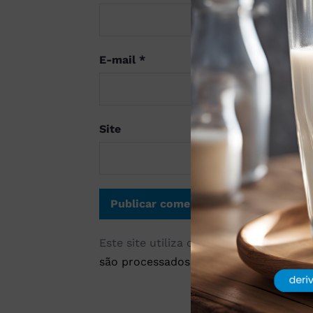
E-mail
*
Site
Este site utiliza o Akismet para reduzi
são processados
.