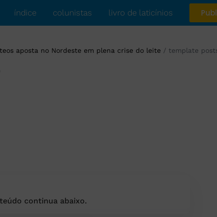
índice
colunistas
livro de laticínios
Publ
teos aposta no Nordeste em plena crise do leite
/
template post
)
teúdo continua abaixo.