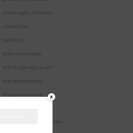
homenagem temática
instalações
legislação
leite condensado
leite longa-vida ou uht
leite pasteurizado
limpeza industrial
manteiga
Cadastrar
meio ambiente e efluentes