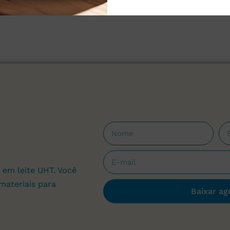
 em leite UHT. Você
materiais para
Baixar ag