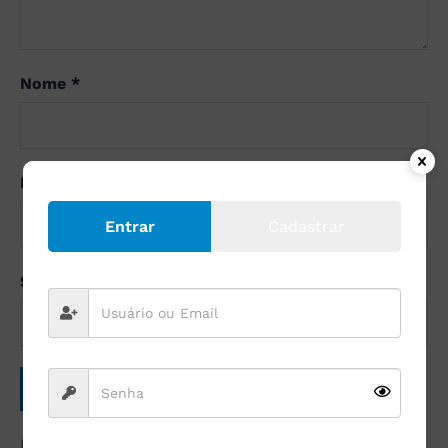
Nome
*
E-mail
*
Entrar
Cadastrar
Site
Este site utiliza o Akismet para reduzir spam.
Saiba