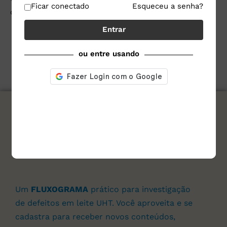
Ficar conectado
Esqueceu a senha?
como seus dados em comentários são processados
.
Entrar
ou entre usando
assine nosso site e
Baixe agora e de graça!
Um
FLUXOGRAMA
prático para investigação
de defeitos em leite UHT. Você aproveita e se
cadastra para receber novos conteúdos,