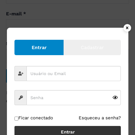
E-mail
*
Site
Entrar
Cadastrar
Este site utiliza o Akismet para reduzir spam.
Saiba
como seus dados em comentários são processados
.
Ficar conectado
Esqueceu a senha?
Entrar