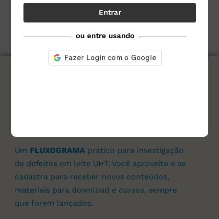
Entrar
ou entre usando
assine nosso site e
Baixe agora e de graça!
Um
FLUXOGRAMA
prático para investigação
de defeitos em leite UHT. Você aproveita e se
cadastra para receber novos conteúdos,
materiais para download e cursos, sempre
que forem lançados.