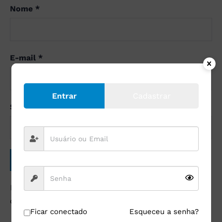
Nome
*
E-mail
*
Entrar
Cadastrar
Site
Este site utiliza o Akismet para reduzir spam.
Saiba
como seus dados em comentários são processados
.
Ficar conectado
Esqueceu a senha?