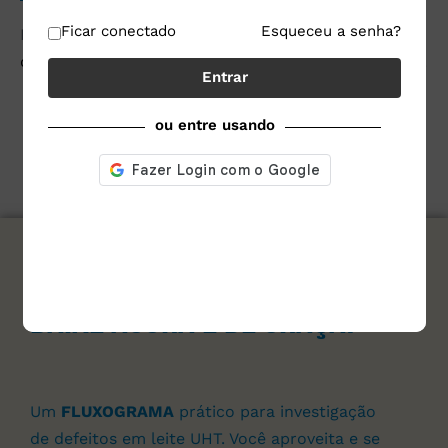
Ficar conectado
Esqueceu a senha?
Este site utiliza o Akismet para reduzir spam.
Saiba
como seus dados em comentários são processados
.
Entrar
ou entre usando
assine nosso site e
Baixe agora e de graça!
Um
FLUXOGRAMA
prático para investigação
de defeitos em leite UHT. Você aproveita e se